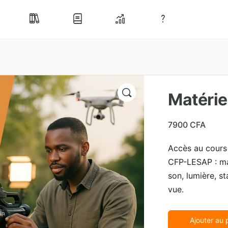
Matérie
7900
CFA
Accès au cours 
CFP-LESAP : ma
son, lumière, st
vue.
Ajouter au 